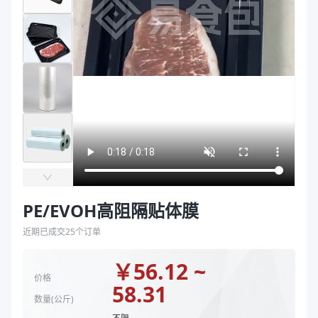
袋
颜色
透明
拉伸膜
材质
PE/EVOH
宽度mm
100~1300
厚度
100μm、150μm
主要材质
PE、EVOH
厚度（μm）
100、100、150
宽度（mm）
100~1300、450
颜色
透明
商品图片
PE/EVOH高阻隔贴体膜
近期已成交
25
个订单
￥
56.12 ~
价格
58.31
数量(
公斤
)
不限