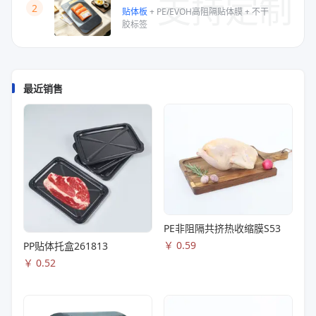
支持定制
2
贴体板
+
PE/EVOH高阻隔贴体膜
+
不干
胶标签
最近销售
PE非阻隔共挤热收缩膜S53
￥
0.59
PP贴体托盒261813
￥
0.52