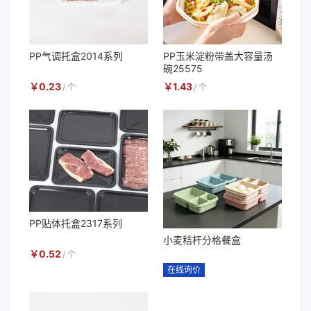
PP气调托盒2014系列
PP玉米淀粉带盖大容量汤
碗25575
￥
0.23
￥
1.43
/
个
/
个
PP贴体托盒2317系列
小麦秸杆分格餐盒
￥
0.52
/
个
在线询价