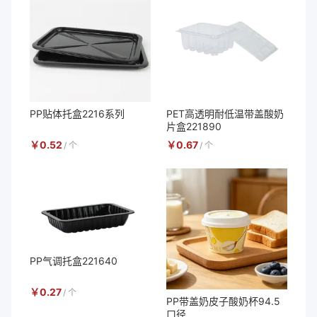
PP贴体托盒2216系列
PET高透明耐低温带盖酸奶
片盒221890
￥
0.52
￥
0.67
/
个
/
个
PP气调托盒221640
￥
0.27
/
个
PP带盖奶皮子酸奶杯94.5
口径