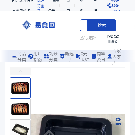
Hi，欢迎进入
你好,
免费
员
的
户
800-
请登
易食包商城！
注册
中
消
服
录
7017
心
息
务
搜索
PVDC高
热门搜索：
阻隔金
枪鱼柳
专家
共挤热
商品
用户
场景
甄选
0元
内容
人才
收缩袋
分类
指南
分类
工厂
入驻
资讯
库
PE/EVOH高阻隔贴体膜
PE
易食包（EPAK）专注于PE/EVOH高阻隔贴体膜包装，提供详尽的
非阻隔
共挤热
价格：
￥56.12 ~ ￥58.31
收缩袋
221340
商品参数
221360
商品分类
贴体膜
烤箱袋
主要材质
PE、EVOH、PE/EVOH
221330
厚度（μm）
100、100、150
SE53
宽度（mm）
760、422、1296、1124、324、100~1300、450
热收缩
长度（m）
600、4000、500、50