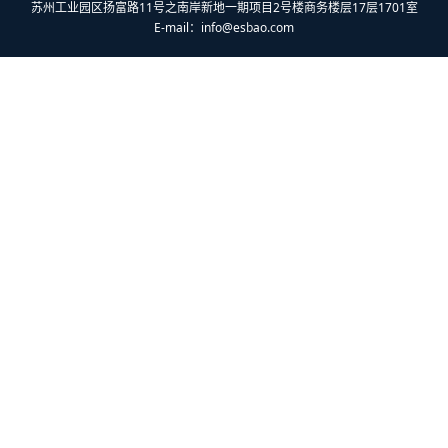
苏州工业园区扬富路11号之南岸新地一期项目2号楼商务楼层17层1701室
E-mail：
info@esbao.com