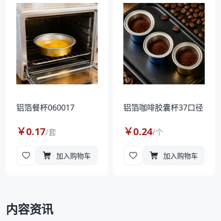
袋
拉伸膜
铝箔餐杯060017
铝箔咖啡胶囊杯37口径
￥
0.17
￥
0.24
/
套
/
个
加入购物车
加入购物车
内容资讯