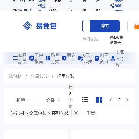
Hi，欢迎进入
你好,
免费
员
的
户
800-
请登
易食包商城！
注册
中
消
服
录
7017
心
息
务
搜索
PVDC高
热门搜索：
阻隔金
枪鱼柳
专家
共挤热
商品
用户
场景
甄选
0元
内容
人才
收缩袋
分类
指南
分类
工厂
入驻
资讯
库
PE
221340
选包材
/
金属包装
/
杯型包装
非阻隔
共
共挤热
2
收缩袋
销量
价格
个
1
/
1
221360
商
烤箱袋
品
选包材 > 金属包装 > 杯型包装
重置
221330
SE53
热收缩