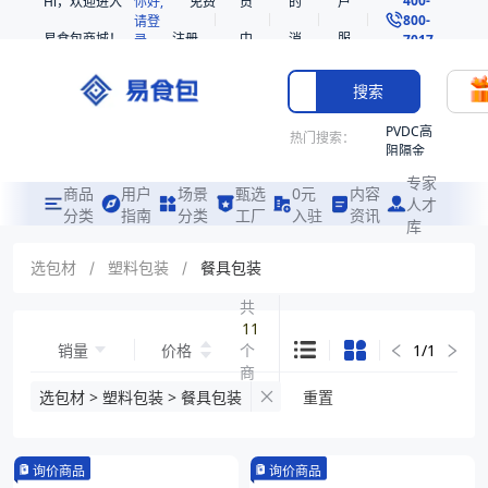
Hi，欢迎进入
你好,
免费
员
的
户
800-
请登
易食包商城！
注册
中
消
服
录
7017
心
息
务
搜索
PVDC高
热门搜索：
阻隔金
枪鱼柳
专家
共挤热
商品
用户
场景
甄选
0元
内容
人才
收缩袋
分类
指南
分类
工厂
入驻
资讯
库
PE
非阻隔
选包材
/
塑料包装
/
餐具包装
共挤热
收缩袋
共
11
221340
销量
价格
个
1
/
1
221360
商
烤箱袋
品
选包材 > 塑料包装 > 餐具包装
重置
221330
SE53
询价商品
询价商品
热收缩