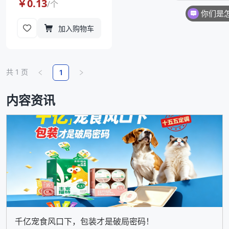
￥
0.13
/
个
你们是
加入购物车
共
1
页
1
内容资讯
千亿宠食风口下，包装才是破局密码！