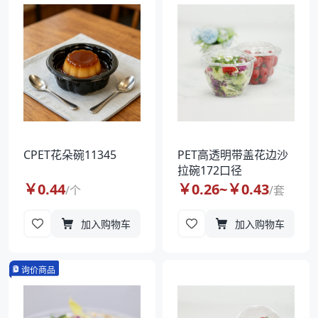
袋
拉伸膜
CPET花朵碗11345
PET高透明带盖花边沙
拉碗172口径
￥
0.44
￥
0.26
~￥
0.43
/
个
/
套
加入购物车
加入购物车
询价商品