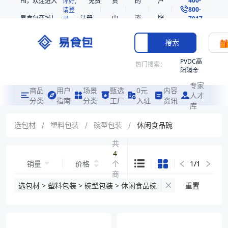
Hi，欢迎进入
你好,
免费
员
的
户
800-
请登
易食包商城！
注册
中
消
服
录
7017
心
息
务
搜索
PVDC高
热门搜索：
阻隔金
枪鱼柳
专家
共挤热
商品
用户
场景
甄选
0元
内容
人才
收缩袋
分类
指南
分类
工厂
入驻
资讯
库
PE
221340
选包材
/
塑料包装
/
碗型包装
/
休闲食品碗
非阻隔
共
共挤热
4
收缩袋
销量
价格
个
1
/
1
221360
商
烤箱袋
品
选包材 > 塑料包装 > 碗型包装 > 休闲食品碗
重置
221330
SE53
热收缩