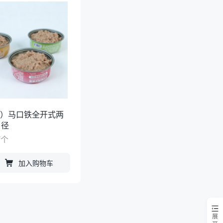
铬）马口铁全开式两
口径
/
个
加入购物车
展