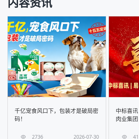
内容资讯
千亿宠食风口下，包装才是破局密
中标喜讯
码！
肉业集团
2736
2026-07-30
41