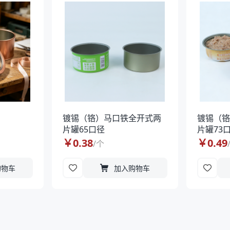
镀锡（铬）马口铁全开式两
镀锡（
片罐65口径
片罐73
￥
0.38
￥
0.49
/
个
购物车
加入购物车