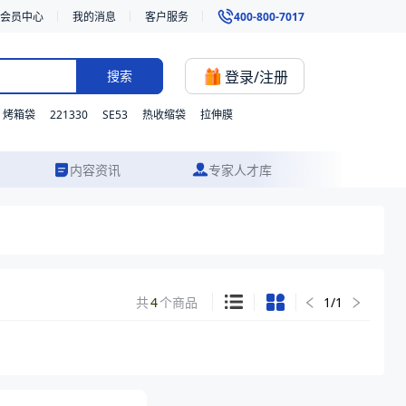
会员中心
我的消息
客户服务
400-800-7017
登录/注册
搜索
221330
SE53
烤箱袋
热收缩袋
拉伸膜
内容资讯
专家人才库
共
4
个商品
1
/
1