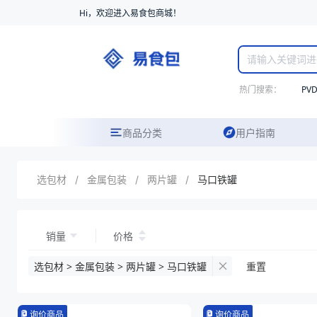
Hi，欢迎进入易食包商城！
热门搜索：
PV
商品分类
用户指南
选包材
/
金属包装
/
两片罐
/
马口铁罐
销量
价格
选包材 > 金属包装 > 两片罐 > 马口铁罐
重置
询价商品
询价商品