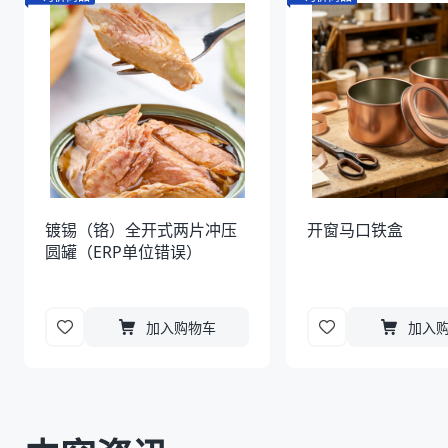
镀锡（铬）全开式两片冲压
开窗马口铁盒
圆罐（ERP单位错误）
加入购物车
加入