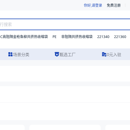
你好,请登录
免费注册
DC高阻隔金枪鱼柳共挤热收缩袋
PE
221340
221360
非阻隔共挤热收缩袋
场景分类
甄选工厂
0元入驻