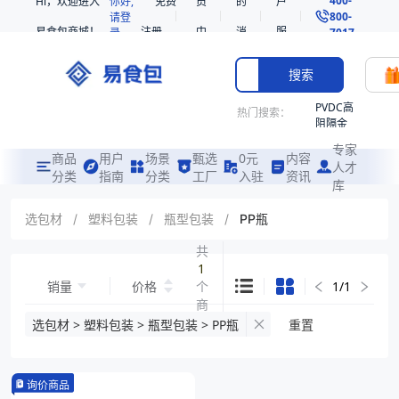
Hi，欢迎进入
你好,
免费
员
的
户
800-
请登
易食包商城！
注册
中
消
服
录
7017
心
息
务
搜索
PVDC高
热门搜索：
阻隔金
枪鱼柳
专家
共挤热
商品
用户
场景
甄选
0元
内容
人才
收缩袋
分类
指南
分类
工厂
入驻
资讯
库
PE
非阻隔
选包材
/
塑料包装
/
瓶型包装
/
PP瓶
共挤热
收缩袋
共
1
221340
销量
价格
个
1
/
1
221360
商
烤箱袋
品
选包材 > 塑料包装 > 瓶型包装 > PP瓶
重置
221330
SE53
询价商品
热收缩