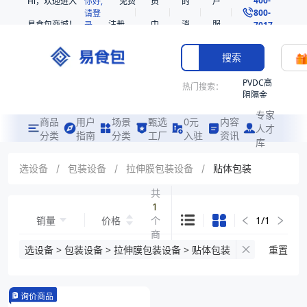
Hi，欢迎进入
你好,
免费
员
的
户
800-
请登
易食包商城！
注册
中
消
服
录
7017
心
息
务
搜索
PVDC高
热门搜索：
阻隔金
枪鱼柳
专家
共挤热
商品
用户
场景
甄选
0元
内容
人才
收缩袋
分类
指南
分类
工厂
入驻
资讯
库
PE
221340
选设备
/
包装设备
/
拉伸膜包装设备
/
贴体包装
非阻隔
共
共挤热
1
收缩袋
销量
价格
个
1
/
1
221360
商
烤箱袋
品
选设备 > 包装设备 > 拉伸膜包装设备 > 贴体包装
重置
221330
SE53
询价商品
热收缩