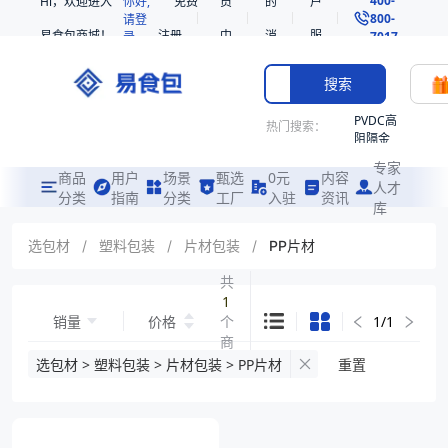
Hi，欢迎进入
你好,
免费
员
的
户
800-
请登
易食包商城！
注册
中
消
服
录
7017
心
息
务
搜索
PVDC高
热门搜索：
阻隔金
枪鱼柳
专家
共挤热
商品
用户
场景
甄选
0元
内容
人才
收缩袋
分类
指南
分类
工厂
入驻
资讯
库
PE
221340
选包材
/
塑料包装
/
片材包装
/
PP片材
非阻隔
共
共挤热
1
收缩袋
销量
价格
个
1
/
1
221360
商
烤箱袋
品
选包材 > 塑料包装 > 片材包装 > PP片材
重置
221330
SE53
热收缩