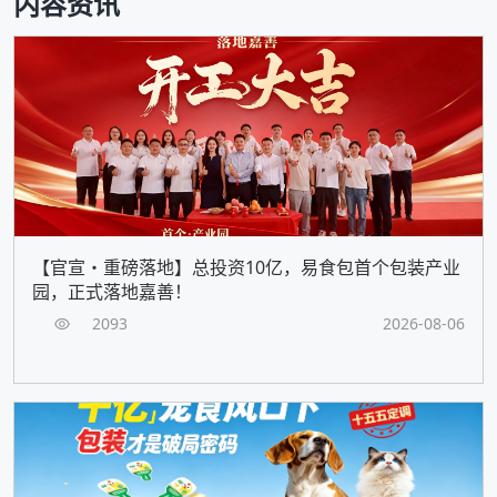
内容资讯
【官宣・重磅落地】总投资10亿，易食包首个包装产业
园，正式落地嘉善！
2093
2026-08-06