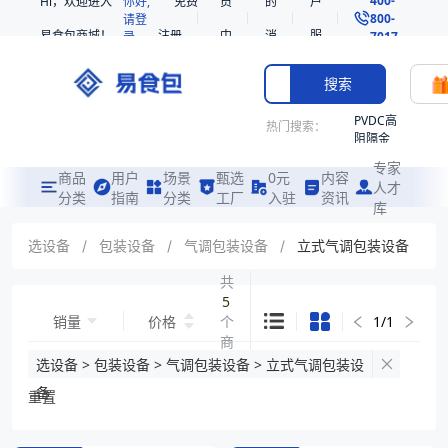
Hi，欢迎进入
你好,
免费
员
的
户
800-
请登
易食包商城！
注册
中
消
服
录
7017
心
息
务
搜索
PVDC高
热门搜索：
阻隔金
枪鱼柳
专家
共挤热
商品
用户
场景
甄选
0元
内容
人才
收缩袋
分类
指南
分类
工厂
入驻
资讯
库
PE
221340
选设备
/
包装设备
/
气调包装设备
/
立式气调包装设备
非阻隔
共
共挤热
5
收缩袋
销量
价格
个
1
/
1
221360
商
烤箱袋
品
选设备 > 包装设备 > 气调包装设备 > 立式气调包装设
221330
备
重置
SE53
热收缩