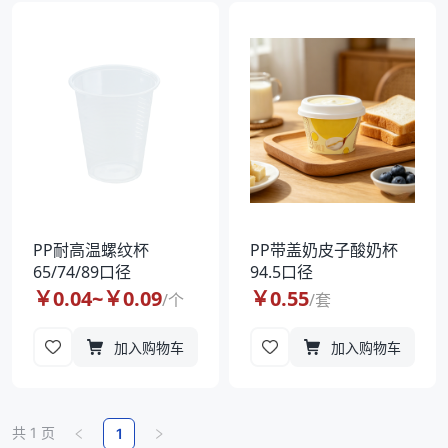
PP耐高温螺纹杯
PP带盖奶皮子酸奶杯
65/74/89口径
94.5口径
￥
0.04
~￥
0.09
￥
0.55
/
个
/
套
加入购物车
加入购物车
共
1
页
1