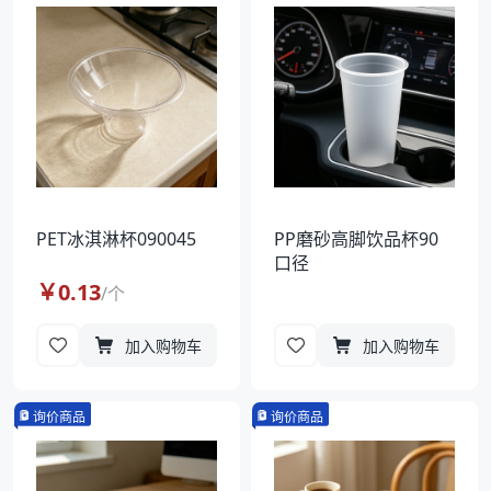
袋
拉伸膜
PET冰淇淋杯090045
PP磨砂高脚饮品杯90
口径
￥
0.13
/
个
加入购物车
加入购物车
询价商品
询价商品