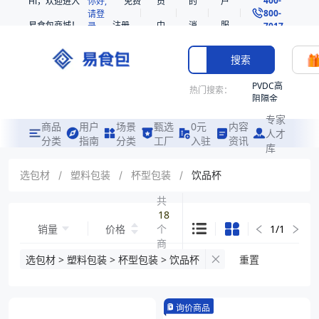
Hi，欢迎进入
你好,
免费
员
的
户
800-
请登
易食包商城！
注册
中
消
服
录
7017
心
息
务
搜索
PVDC高
热门搜索：
阻隔金
枪鱼柳
专家
共挤热
商品
用户
场景
甄选
0元
内容
人才
收缩袋
分类
指南
分类
工厂
入驻
资讯
库
PE
221340
选包材
/
塑料包装
/
杯型包装
/
饮品杯
非阻隔
共
共挤热
18
收缩袋
销量
价格
个
1
/
1
221360
商
烤箱袋
品
选包材 > 塑料包装 > 杯型包装 > 饮品杯
重置
221330
SE53
询价商品
热收缩