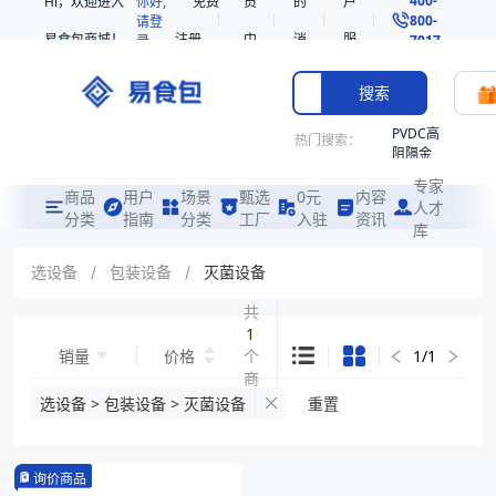
Hi，欢迎进入
你好,
免费
员
的
户
800-
请登
易食包商城！
注册
中
消
服
录
7017
心
息
务
搜索
PVDC高
热门搜索：
阻隔金
枪鱼柳
专家
共挤热
商品
用户
场景
甄选
0元
内容
人才
收缩袋
分类
指南
分类
工厂
入驻
资讯
库
PE
221340
选设备
/
包装设备
/
灭菌设备
非阻隔
共
共挤热
1
收缩袋
销量
价格
个
1
/
1
221360
商
烤箱袋
品
选设备 > 包装设备 > 灭菌设备
重置
221330
SE53
询价商品
热收缩