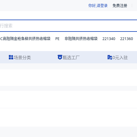
你好,请登录
免费注册
DC高阻隔金枪鱼柳共挤热收缩袋
PE
221340
221360
非阻隔共挤热收缩袋
场景分类
甄选工厂
0元入驻