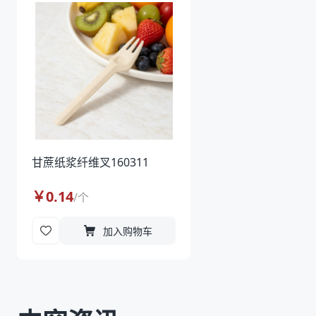
甘蔗纸浆纤维叉160311
￥
0.14
/
个
加入购物车