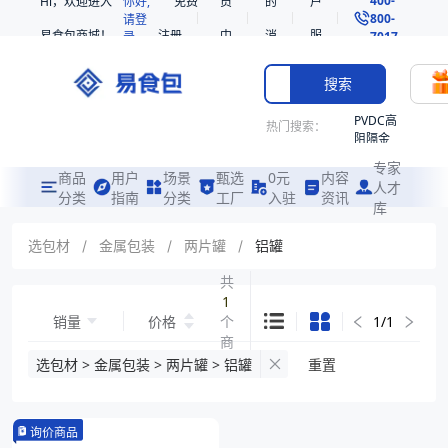
Hi，欢迎进入
你好,
免费
员
的
户
800-
请登
易食包商城！
注册
中
消
服
录
7017
心
息
务
搜索
PVDC高
热门搜索：
阻隔金
枪鱼柳
专家
共挤热
商品
用户
场景
甄选
0元
内容
人才
收缩袋
分类
指南
分类
工厂
入驻
资讯
库
PE
221340
选包材
/
金属包装
/
两片罐
/
铝罐
非阻隔
共
共挤热
1
收缩袋
销量
价格
个
1
/
1
221360
商
221330
品
选包材 > 金属包装 > 两片罐 > 铝罐
重置
烤箱袋
SE53
询价商品
热收缩