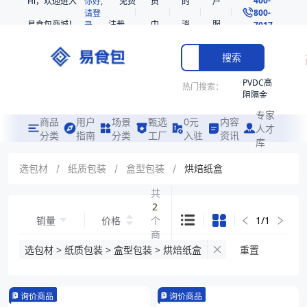
Hi，欢迎进入
你好,
免费
员
的
户
800-
请登
易食包商城！
注册
中
消
服
录
7017
心
息
务
搜索
PVDC高
热门搜索：
阻隔金
枪鱼柳
专家
共挤热
商品
用户
场景
甄选
0元
内容
人才
收缩袋
分类
指南
分类
工厂
入驻
资讯
库
PE
非阻隔
选包材
/
纸质包装
/
盒型包装
/
烘焙纸盒
共挤热
收缩袋
共
2
221340
销量
价格
个
1
/
1
221360
商
烤箱袋
品
选包材 > 纸质包装 > 盒型包装 > 烘焙纸盒
重置
221330
SE53
询价商品
询价商品
热收缩