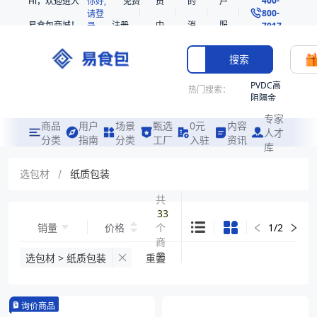
Hi，欢迎进入
你好,
免费
员
的
户
800-
请登
易食包商城！
注册
中
消
服
录
7017
心
息
务
搜索
PVDC高
热门搜索：
阻隔金
枪鱼柳
专家
共挤热
商品
用户
场景
甄选
0元
内容
人才
收缩袋
分类
指南
分类
工厂
入驻
资讯
库
PE
非阻隔
选包材
/
纸质包装
共挤热
收缩袋
共
33
221340
销量
价格
个
1
/
2
221360
商
烤箱袋
品
选包材 > 纸质包装
重置
221330
SE53
询价商品
热收缩