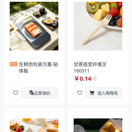
袋
拉伸膜
生鲜肉包装方案-贴
甘蔗纸浆纤维叉
组合
体板
160311
￥
0.14
/
个
立即询价
加入购物车