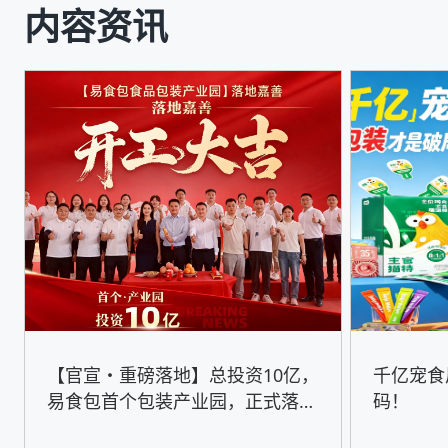
内容资讯
【官宣・重磅落地】总投资10亿，
千亿宠食
易食包首个包装产业园，正式落地
码！
嘉善！