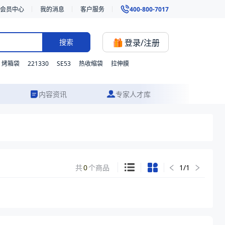
会员中心
我的消息
客户服务
400-800-7017
登录/注册
搜索
221330
SE53
烤箱袋
热收缩袋
拉伸膜
内容资讯
专家人才库
共
0
个商品
1
/
1