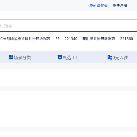
你好,请登录
免费注册
DC高阻隔金枪鱼柳共挤热收缩袋
PE
221340
221360
非阻隔共挤热收缩袋
场景分类
甄选工厂
0元入驻