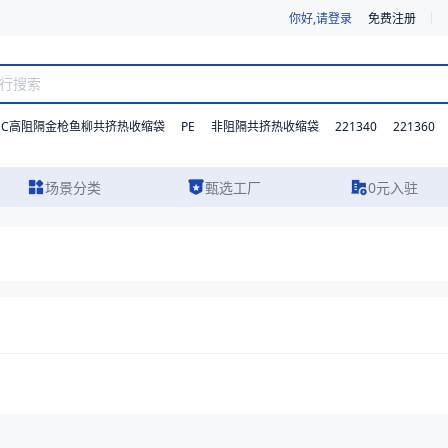
你好,请登录
免费注册
DC高阻隔金枪鱼柳共挤热收缩袋
PE
221340
221360
非阻隔共挤热收缩袋
场景分类
甄选工厂
0元入驻