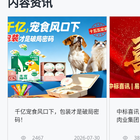
内容资讯
千亿宠食风口下，包装才是破局密
中标喜讯
码！
肉业集团
2467
2026-07-30
38