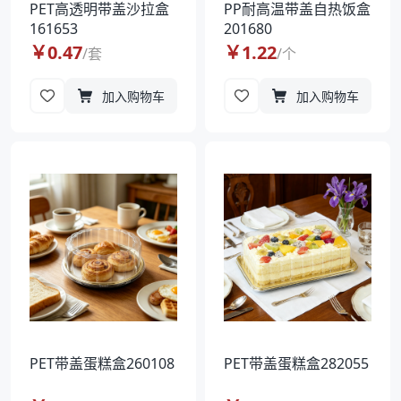
PET高透明带盖沙拉盒
PP耐高温带盖自热饭盒
161653
201680
￥
0.47
￥
1.22
/
套
/
个
加入购物车
加入购物车
PET带盖蛋糕盒260108
PET带盖蛋糕盒282055