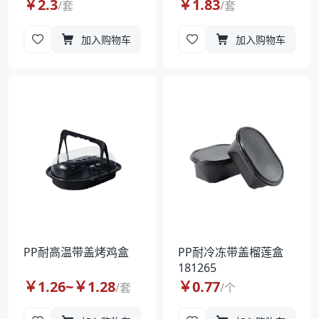
￥
2.3
￥
1.83
/
套
/
套
加入购物车
加入购物车
PP耐高温带盖烤鸡盒
PP耐冷冻带盖榴莲盒
181265
￥
1.26
~￥
1.28
￥
0.77
/
套
/
个