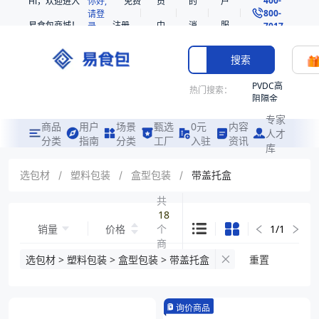
Hi，欢迎进入
你好,
免费
员
的
户
800-
请登
易食包商城！
注册
中
消
服
录
7017
心
息
务
搜索
PVDC高
热门搜索：
阻隔金
枪鱼柳
专家
共挤热
商品
用户
场景
甄选
0元
内容
人才
收缩袋
分类
指南
分类
工厂
入驻
资讯
库
PE
221340
选包材
/
塑料包装
/
盒型包装
/
带盖托盒
非阻隔
共
共挤热
18
收缩袋
销量
价格
个
1
/
1
221360
商
烤箱袋
品
选包材 > 塑料包装 > 盒型包装 > 带盖托盒
重置
221330
SE53
询价商品
热收缩