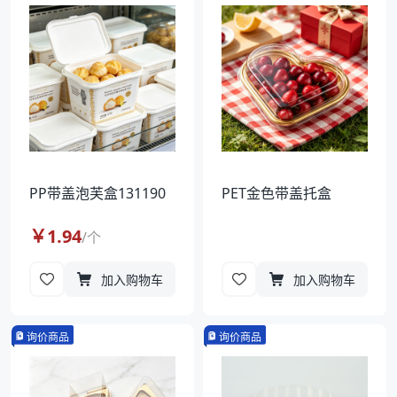
袋
拉伸膜
PP带盖泡芙盒131190
PET金色带盖托盒
￥
1.94
/
个
加入购物车
加入购物车
询价商品
询价商品