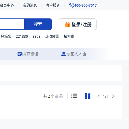
会员中心
我的消息
客户服务
400-800-7017
登录/注册
搜索
221330
SE53
烤箱袋
热收缩袋
拉伸膜
内容资讯
专家人才库
共
2
个商品
1
/
1