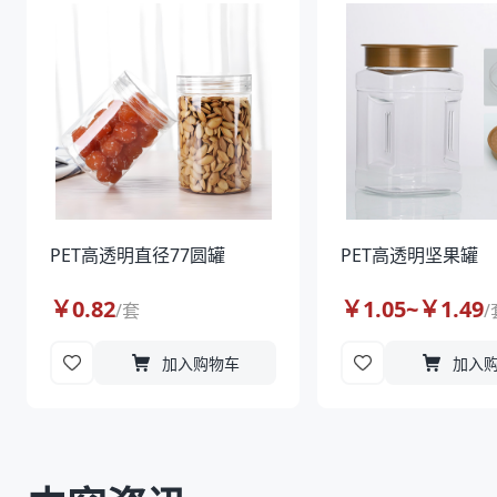
PET高透明直径77圆罐
PET高透明坚果罐
￥
0.82
￥
1.05
~￥
1.49
/
套
/
加入购物车
加入