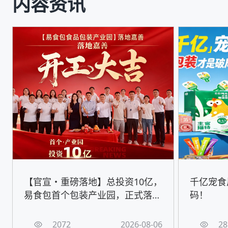
内容资讯
【官宣・重磅落地】总投资10亿，
千亿宠食
易食包首个包装产业园，正式落地
码！
嘉善！
2072
2026-08-06
28