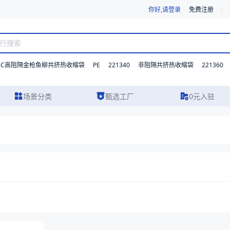
你好,请登录
免费注册
DC高阻隔金枪鱼柳共挤热收缩袋
PE
221340
221360
非阻隔共挤热收缩袋
场景分类
甄选工厂
0元入驻