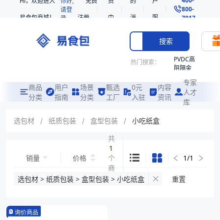
Hi，欢迎进入
你好,
免费
员
的
户
800-
请登
易食包商城！
注册
中
消
服
录
7017
心
息
务
搜索
PVDC高
热门搜索：
阻隔金
枪鱼柳
专家
共挤热
商品
用户
场景
甄选
0元
内容
人才
收缩袋
分类
指南
分类
工厂
入驻
资讯
库
PE
221340
选包材
/
纸质包装
/
盒型包装
/
小吃纸盒
非阻隔
共
共挤热
1
收缩袋
销量
价格
个
1
/
1
221360
商
烤箱袋
品
选包材 > 纸质包装 > 盒型包装 > 小吃纸盒
重置
221330
SE53
询价商品
热收缩