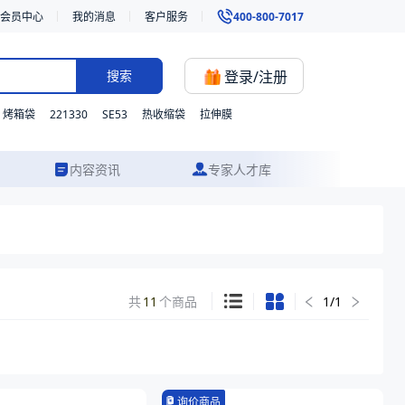
会员中心
我的消息
客户服务
400-800-7017
登录/注册
搜索
221330
SE53
烤箱袋
热收缩袋
拉伸膜
内容资讯
专家人才库
共
11
个商品
1
/
1
询价商品