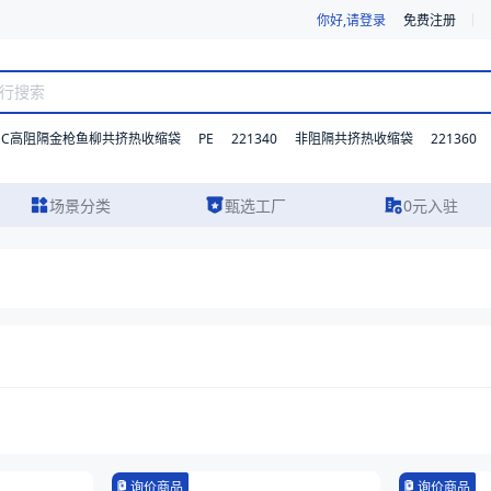
你好,请登录
免费注册
DC高阻隔金枪鱼柳共挤热收缩袋
PE
221340
221360
非阻隔共挤热收缩袋
场景分类
甄选工厂
0元入驻
询价商品
询价商品