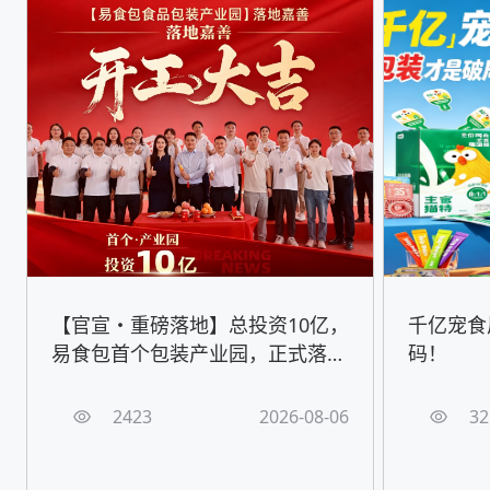
【官宣・重磅落地】总投资10亿，
千亿宠食
易食包首个包装产业园，正式落地
码！
嘉善！
2423
2026-08-06
32