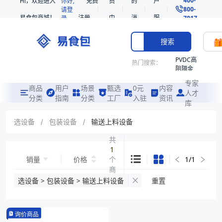
Hi，欢迎进入
你好,
免费
员
的
户
800-
请登
易食包商城！
注册
中
消
服
录
7017
心
息
务
搜索
PVDC高
热门搜索：
阻隔金
枪鱼柳
专家
共挤热
商品
用户
场景
甄选
0元
内容
人才
收缩袋
分类
指南
分类
工厂
入驻
资讯
库
PE
221340
选设备
/
包装设备
/
输送上料设备
非阻隔
共
共挤热
1
收缩袋
销量
价格
个
1
/
1
221360
商
烤箱袋
品
选设备 > 包装设备 > 输送上料设备
重置
221330
SE53
询价商品
热收缩