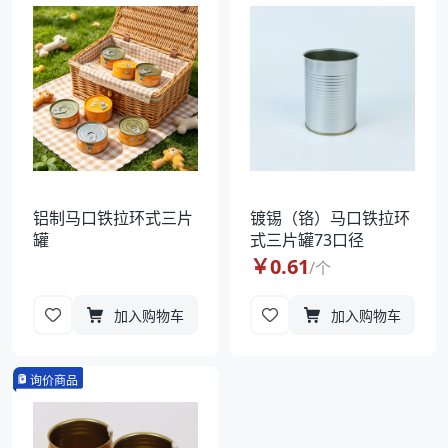
袋
拉伸膜
铝制马口铁拉环式三片
镀锡（铬）马口铁拉环
罐
式三片罐73口径
￥
0.61
/
个
加入购物车
加入购物车
询价商品