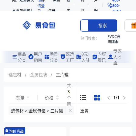
Hi，欢迎进入
你好,
免费
员
的
户
800-
请登
易食包商城！
注册
中
消
服
录
7017
心
息
务
搜索
PVDC高
热门搜索：
阻隔金
枪鱼柳
专家
共挤热
商品
用户
场景
甄选
0元
内容
人才
收缩袋
分类
指南
分类
工厂
入驻
资讯
库
PE
非阻隔
选包材
/
金属包装
/
三片罐
共挤热
收缩袋
共
3
221340
销量
价格
个
1
/
1
221360
商
烤箱袋
品
选包材 > 金属包装 > 三片罐
重置
221330
SE53
询价商品
热收缩