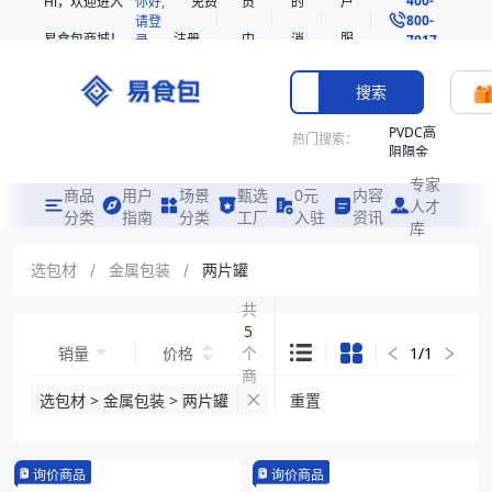
Hi，欢迎进入
你好,
免费
员
的
户
800-
请登
易食包商城！
注册
中
消
服
录
7017
心
息
务
搜索
PVDC高
热门搜索：
阻隔金
枪鱼柳
专家
共挤热
商品
用户
场景
甄选
0元
内容
人才
收缩袋
分类
指南
分类
工厂
入驻
资讯
库
PE
非阻隔
选包材
/
金属包装
/
两片罐
共挤热
收缩袋
共
5
221340
销量
价格
个
1
/
1
221360
商
烤箱袋
品
选包材 > 金属包装 > 两片罐
重置
221330
SE53
询价商品
询价商品
热收缩