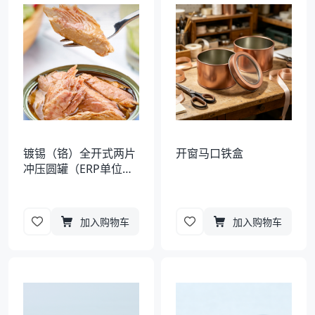
袋
拉伸膜
镀锡（铬）全开式两片
开窗马口铁盒
冲压圆罐（ERP单位错
误）
加入购物车
加入购物车