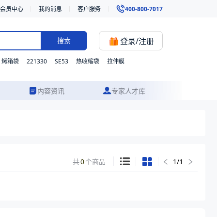
会员中心
我的消息
客户服务
400-800-7017
登录/注册
搜索
221330
SE53
烤箱袋
热收缩袋
拉伸膜
内容资讯
专家人才库
共
0
个商品
1
/
1