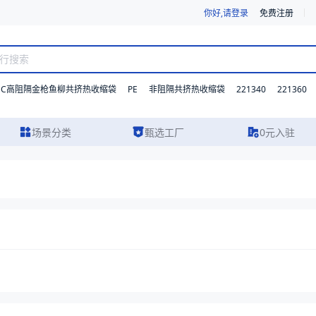
你好,请登录
免费注册
DC高阻隔金枪鱼柳共挤热收缩袋
PE
221340
221360
非阻隔共挤热收缩袋
场景分类
甄选工厂
0元入驻