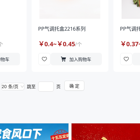
PP气调托盒2216系列
PP气调托
￥
0.4
~￥
0.45
￥
0.37
个
/
个
购物车
加入购物车
确 定
20 条/页
跳至
页