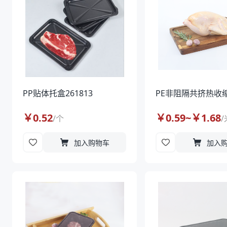
PP贴体托盒261813
PE非阻隔共挤热收缩
￥
0.52
￥
0.59
~￥
1.68
/
个
/
加入购物车
加入