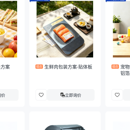
决方案
生鲜肉包装方案-贴体板
宠物
组合
组合
铝箔
询价
立即询价