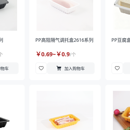
列
PP高阻隔气调托盒2616系列
PP豆腐盒
￥
0.69
~￥
0.9
个
/
个
购物车
加入购物车