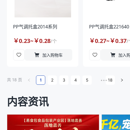
PP气调托盒2014系列
PP气调托盒221640
￥
0.23
~￥
0.28
￥
0.27
~￥
0.37
/
个
/
加入购物车
加入
共
18
页
1
2
3
4
5
•••
18
内容资讯