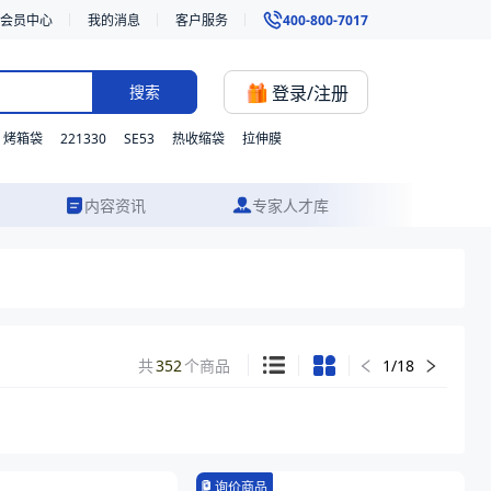
会员中心
我的消息
客户服务
400-800-7017
登录/注册
搜索
221330
SE53
烤箱袋
热收缩袋
拉伸膜
内容资讯
专家人才库
共
352
个商品
1
/
18
询价商品