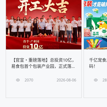
【官宣・重磅落地】总投资10亿，
千亿宠食
易食包首个包装产业园，正式落地
码！
嘉善！
2070
2026-08-06
28