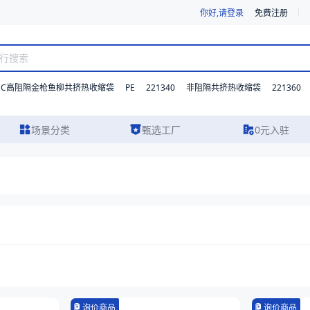
你好,请登录
免费注册
DC高阻隔金枪鱼柳共挤热收缩袋
PE
221340
221360
非阻隔共挤热收缩袋
场景分类
甄选工厂
0元入驻
询价商品
询价商品