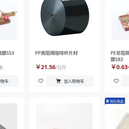
膜S53
PP高阻隔咖啡杯片材
PE非阻
膜S83
￥
21.56
￥
0.63
米
/
公斤
购物车
加入购物车
询价商品