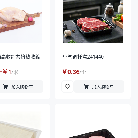
隔高收缩共挤热收缩
PP气调托盒241440
~￥
1
￥
0.36
/
米
/
个
加入购物车
加入购物车