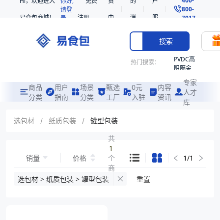
Hi，欢迎进入
你好,
免费
员
的
户
800-
请登
易食包商城！
注册
中
消
服
录
7017
心
息
务
搜索
PVDC高
热门搜索：
阻隔金
枪鱼柳
专家
共挤热
商品
用户
场景
甄选
0元
内容
人才
收缩袋
分类
指南
分类
工厂
入驻
资讯
库
PE
221340
选包材
/
纸质包装
/
罐型包装
非阻隔
共
共挤热
1
收缩袋
销量
价格
个
1
/
1
221360
商
烤箱袋
品
选包材 > 纸质包装 > 罐型包装
重置
221330
SE53
热收缩