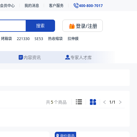
会员中心
我的消息
客户服务
400-800-7017
登录/注册
搜索
221330
SE53
烤箱袋
热收缩袋
拉伸膜
内容资讯
专家人才库
共
5
个商品
1
/
1
询价商品