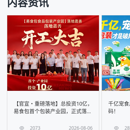
内容资讯
【官宣・重磅落地】总投资10亿，
千亿宠食
易食包首个包装产业园，正式落地
码！
嘉善！
2073
2026-08-06
28