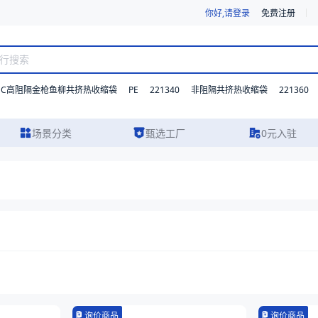
你好,请登录
免费注册
DC高阻隔金枪鱼柳共挤热收缩袋
PE
221340
221360
非阻隔共挤热收缩袋
场景分类
甄选工厂
0元入驻
询价商品
询价商品