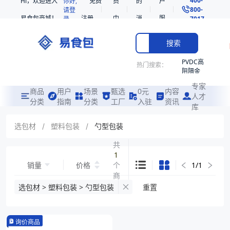
Hi，欢迎进入
你好,
免费
员
的
户
800-
请登
易食包商城！
注册
中
消
服
录
7017
心
息
务
搜索
PVDC高
热门搜索：
阻隔金
枪鱼柳
专家
共挤热
商品
用户
场景
甄选
0元
内容
人才
收缩袋
分类
指南
分类
工厂
入驻
资讯
库
PE
非阻隔
选包材
/
塑料包装
/
勺型包装
共挤热
收缩袋
共
1
221340
销量
价格
个
1
/
1
221360
商
烤箱袋
品
选包材 > 塑料包装 > 勺型包装
重置
221330
SE53
询价商品
热收缩