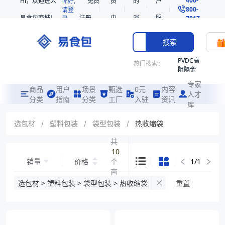
Hi，欢迎进入
你好,
免费
员
的
户
800-
请登
易食包商城！
注册
中
消
服
录
7017
心
息
务
搜索
PVDC高
热门搜索：
阻隔金
枪鱼柳
专家
共挤热
商品
用户
场景
甄选
0元
内容
人才
收缩袋
分类
指南
分类
工厂
入驻
资讯
库
PE
221340
选包材
/
塑料包装
/
袋型包装
/
热收缩袋
非阻隔
共
共挤热
10
收缩袋
销量
价格
个
1
/
1
221360
商
烤箱袋
品
选包材 > 塑料包装 > 袋型包装 > 热收缩袋
重置
221330
SE53
热收缩