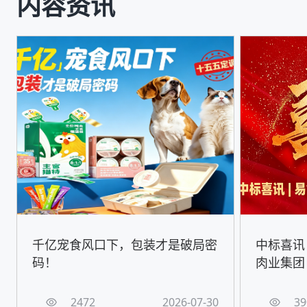
内容资讯
千亿宠食风口下，包装才是破局密
中标喜讯
码！
肉业集团
2472
2026-07-30
39