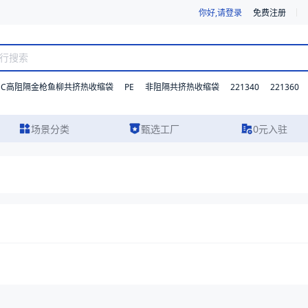
你好,请登录
免费注册
DC高阻隔金枪鱼柳共挤热收缩袋
PE
221340
221360
非阻隔共挤热收缩袋
场景分类
甄选工厂
0元入驻