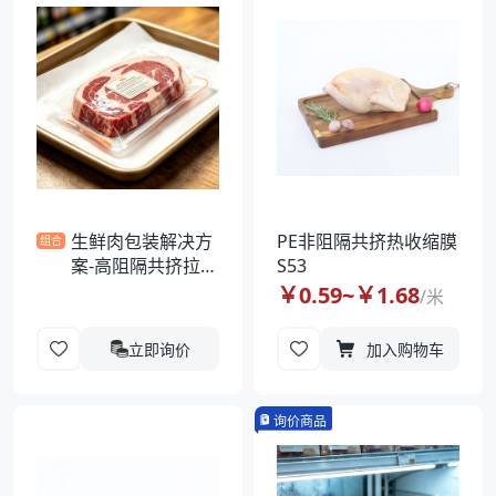
袋
拉伸膜
生鲜肉包装解决方
PE非阻隔共挤热收缩膜
组合
案-高阻隔共挤拉伸
S53
膜
￥
0.59
~￥
1.68
/
米
立即询价
加入购物车
询价商品