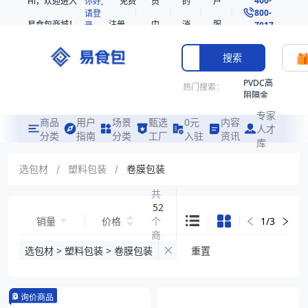
Hi，欢迎进入
你好,
免费
员
的
户
800-
请登
易食包商城！
注册
中
消
服
录
7017
心
息
务
搜索
PVDC高
热门搜索：
阻隔金
枪鱼柳
专家
共挤热
商品
用户
场景
甄选
0元
内容
人才
收缩袋
分类
指南
分类
工厂
入驻
资讯
库
PE
非阻隔
选包材
/
塑料包装
/
卷膜包装
共挤热
收缩袋
共
52
221340
销量
价格
个
1
/
3
221360
商
烤箱袋
品
选包材 > 塑料包装 > 卷膜包装
重置
221330
SE53
询价商品
热收缩