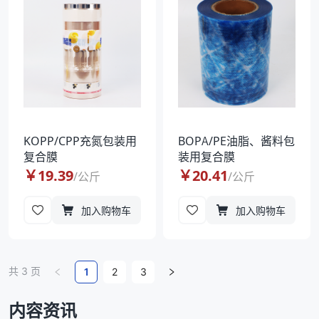
KOPP/CPP充氮包装用
BOPA/PE油脂、酱料包
复合膜
装用复合膜
￥
19.39
￥
20.41
/
公斤
/
公斤
加入购物车
加入购物车
共
3
页
1
2
3
内容资讯