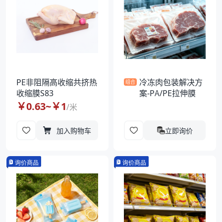
PE非阻隔高收缩共挤热
冷冻肉包装解决方
组合
收缩膜S83
案-PA/PE拉伸膜
￥
0.63
~￥
1
/
米
加入购物车
立即询价
询价商品
询价商品