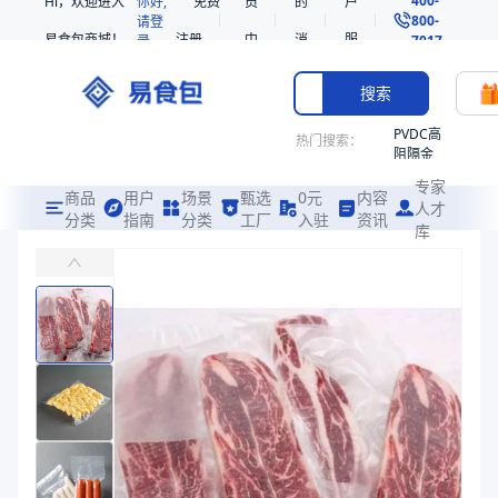
Hi，欢迎进入
你好,
免费
员
的
户
800-
请登
易食包商城！
注册
中
消
服
录
7017
心
息
务
搜索
PVDC高
热门搜索：
阻隔金
枪鱼柳
专家
共挤热
商品
用户
场景
甄选
0元
内容
人才
收缩袋
分类
指南
分类
工厂
入驻
资讯
库
PP/PA共挤高温蒸煮真空袋
PE
主要应用于高温蒸煮的肉类制品、豆制品、海鲜、调味料等的真空包装
221340
非阻隔
易食包（EPAK）专注于PP/PA共挤高温蒸煮真空袋包装，提供详
共挤热
产品卖点：
耐穿刺、耐121℃高温蒸煮、密封性强
收缩袋
221360
应用场景：
主要应用于高温蒸煮的肉类制品、豆制品、海鲜、调味料等的
烤箱袋
价格：
在线询价
221330
商品参数
SE53
商品分类
真空袋
热收缩