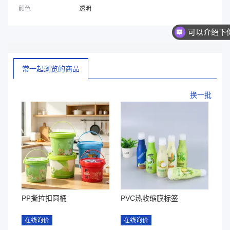
颜色
透明
常一起浏览的商品
换一批
PP撕拉扣圆桶
PVC热收缩膜标签
在线询价
在线询价