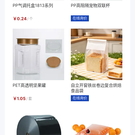
PP气调托盒1813系列
PP高阻隔宠物双联杯
￥
0.24
在线询价
/
个
PET高透明坚果罐
自立开窗铁丝卷边复合烘焙
食品袋
￥
1.05
在线询价
/
套