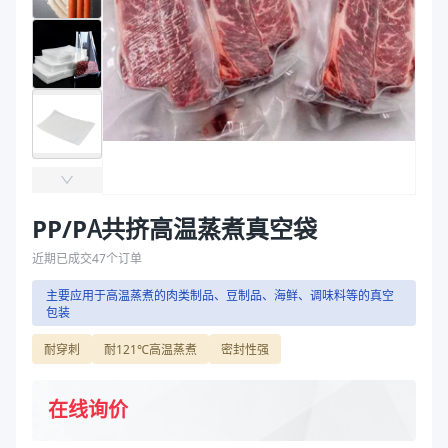
主要材质
PP、PA
袋
厚度（μm）
60-300
拉伸膜
宽度（mm）
80-800
颜色
透明
材质
PP/PA
厚度
60-300μm
宽度 mm
80-800
主要材质
PP、PA
厚度（μm）
60-300
PP/PA共挤高温蒸煮真空袋
宽度（mm）
80-800
近期已成交
47
个订单
颜色
透明
主要应用于高温蒸煮的肉类制品、豆制品、海鲜、调味料等的真空
商品图片
包装
耐穿刺
耐121℃高温蒸煮
密封性强
在线询价