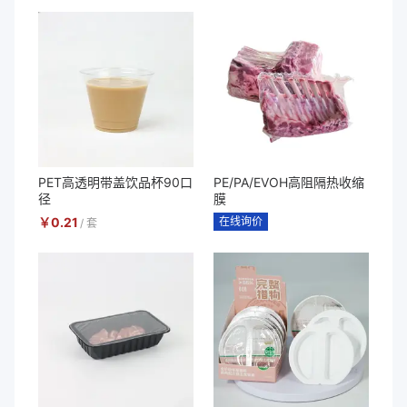
PET高透明带盖饮品杯90口
PE/PA/EVOH高阻隔热收缩
径
膜
￥
0.21
在线询价
/
套